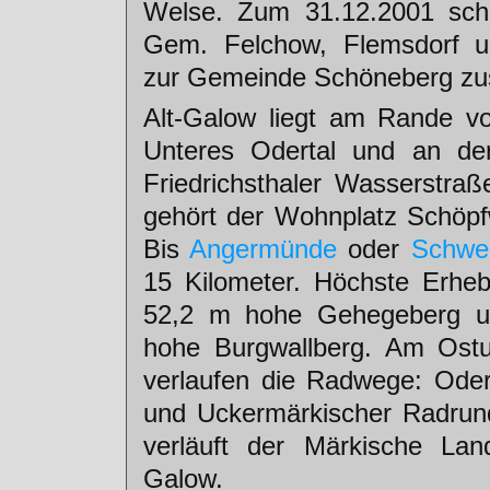
Welse. Zum 31.12.2001 schl
Gem. Felchow, Flemsdorf 
zur Gemeinde Schöneberg z
Alt-Galow liegt am Rande v
Unteres Odertal und an de
Friedrichsthaler Wasserstraß
gehört der Wohnplatz Schöp
Bis
Angermünde
oder
Schwe
15 Kilometer. Höchste Erhe
52,2 m hohe Gehegeberg u
hohe Burgwallberg. Am Ostu
verlaufen die Radwege: Ode
und Uckermärkischer Radrun
verläuft der Märkische Lan
Galow.