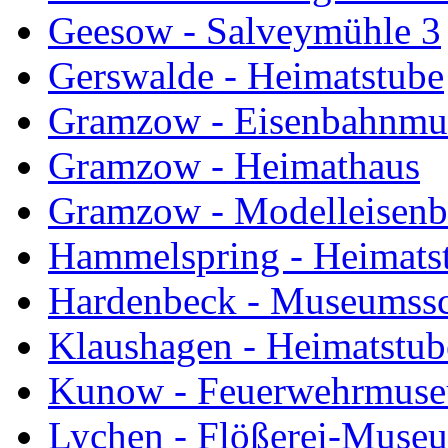
Geesow - Salveymühle 3
Gerswalde - Heimatstube
Gramzow - Eisenbahnm
Gramzow - Heimathaus
Gramzow - Modelleisen
Hammelspring - Heimats
Hardenbeck - Museumss
Klaushagen - Heimatstub
Kunow - Feuerwehrmus
Lychen - Flößerei-Muse