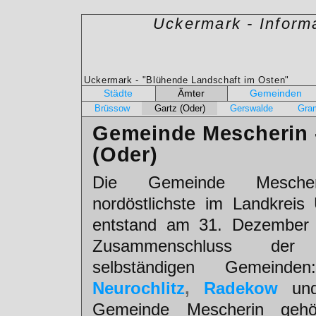
Uckermark - Inform
Uckermark - "Blühende Landschaft im Osten"
Städte
Ämter
Gemeinden
Brüssow
Gartz (Oder)
Gerswalde
Gra
Gemeinde Mescherin 
(Oder)
Die Gemeinde Mesche
nordöstlichste im Landkreis
entstand am 31. Dezember
Zusammenschluss de
selbständigen Gemeind
Neurochlitz
,
Radekow
un
Gemeinde Mescherin geh