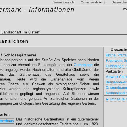
Seitenübersicht
Ortsauswahl A - Z
Datenschu
ermark - Informationen
w
 Landschaft im Osten"
sansichten
Ortsansic
/ Schlossgärtnerei
Kirche, Pfarr
ationalparkhaus auf der Straße Am Speicher nach Norden
Feuerwehr, Sc
t man zur ehemaligen Schlossgärtnerei der
Gutsanlage
die
Gutsanlage, 
0 angelegt wurde. Noch erhalten sind alte Obstbäume, der
Parkgarten
ller, das Gärtnerhaus, das Gerätehaus sowie die
Vorwerk Crie
nmauer. Heute wird die Gartenanlage vom Verein
Bernd-von-Ar
eres Odertal e.V. Criewen als ökologischer Schau und
Ortsrundgang
Hier werden alte regionaltypische Kulturpflanzen sowie
Nationalparkz
Wildpflanzen gepflegt und angebaut. Auf Streuobstwiesen
en erhalten und genutzt. An zahlreichen Stationen in der
► Infoseite
egungen zur ökologischen Gestaltung des eigenen Gartens.
arten
Das historische Gärtnerhaus ist ein guterhaltener
und denkmalgeschätzter Feldsteinbau um 1820.