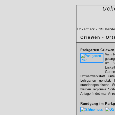
Uck
Uckermark - "Blühende
Criewen - Ort
Parkgarten Criewen 
Vom N
gelang
um 182
Eiske
Garte
Umweltwerkstatt Unt
Lehrgarten genutzt. 
standortspezifische 
werden regionale Sort
Anlage findet man Anr
Rundgang im Parkg