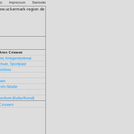
tz
Impressum
Startseite
ww.uckermark-region.de
hten Criewen
amt, Kriegerdenkmal
hule, Sportplatz
Schloss
wen
nim-Straße
entrum [Kultur/Kunst]
 Criewen