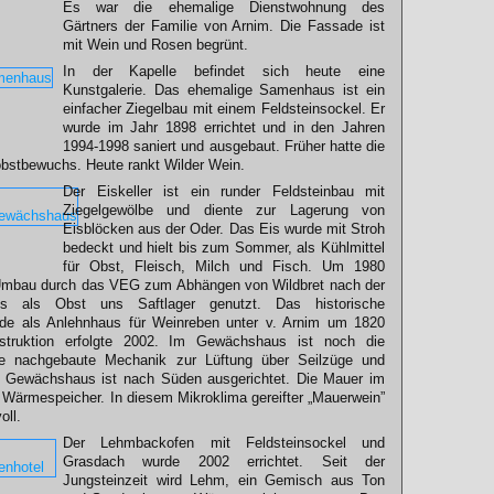
Es war die ehemalige Dienstwohnung des
Gärtners der Familie von Arnim. Die Fassade ist
mit Wein und Rosen begrünt.
In der Kapelle befindet sich heute eine
Kunstgalerie. Das ehemalige Samenhaus ist ein
einfacher Ziegelbau mit einem Feldsteinsockel. Er
wurde im Jahr 1898 errichtet und in den Jahren
1994-1998 saniert und ausgebaut. Früher hatte die
obstbewuchs. Heute rankt Wilder Wein.
Der Eiskeller ist ein runder Feldsteinbau mit
Ziegelgewölbe und diente zur Lagerung von
Eisblöcken aus der Oder. Das Eis wurde mit Stroh
bedeckt und hielt bis zum Sommer, als Kühlmittel
für Obst, Fleisch, Milch und Fisch. Um 1980
er Umbau durch das VEG zum Abhängen von Wildbret nach der
s als Obst uns Saftlager genutzt. Das historische
e als Anlehnhaus für Weinreben unter v. Arnim um 1820
nstruktion erfolgte 2002. Im Gewächshaus ist noch die
ise nachgebaute Mechanik zur Lüftung über Seilzüge und
s Gewächshaus ist nach Süden ausgerichtet. Die Mauer im
s Wärmespeicher. In diesem Mikroklima gereifter „Mauerwein”
oll.
Der Lehmbackofen mit Feldsteinsockel und
Grasdach wurde 2002 errichtet. Seit der
Jungsteinzeit wird Lehm, ein Gemisch aus Ton